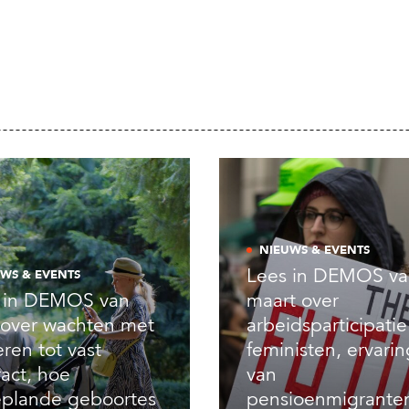
NIEUWS & EVENTS
Lees in DEMOS v
WS & EVENTS
 in DEMOS van
maart over
l over wachten met
arbeidsparticipati
ren tot vast
feministen, ervari
ract, hoe
van
plande geboortes
pensioenmigrante