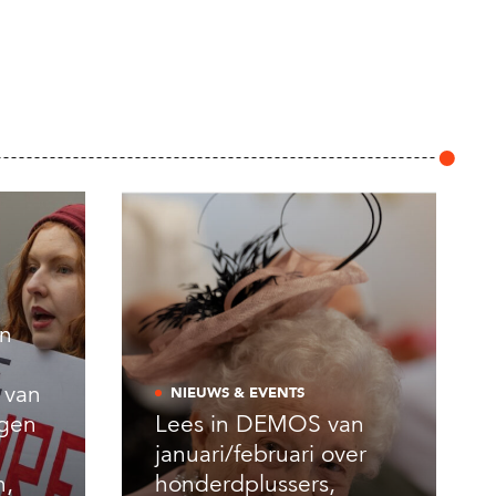
an
e van
NIEUWS & EVENTS
ngen
Lees in DEMOS van
januari/februari over
n,
honderdplussers,