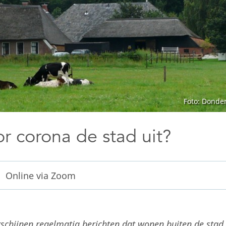
Foto: Donder
 corona de stad uit?
Online via Zoom
erschijnen regelmatig berichten dat wonen buiten de stad