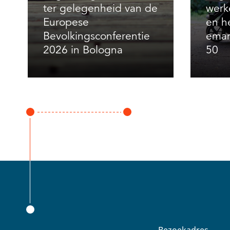
ter gelegenheid van de
werk
Europese
en h
Bevolkingsconferentie
eman
2026 in Bologna
50
Bezoekadres