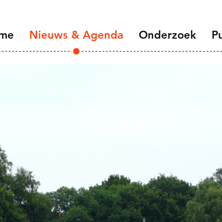
me
Nieuws & Agenda
Onderzoek
Pu
Overzicht
Introductie
NIDI 50 jaar
Demographic Change
the Labour Market
NIDI Seminar Series
Families and Gender
Health, Ageing and Mo
Migration and Migran
Data Infrastructure a
Open Science