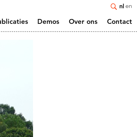
en
nl
blicaties
Demos
Over ons
Contact
Overzicht
Introductie
 and
Demos artikelen
Missie en strategie
Gratis abonneren
Medewerkers
Opzegging of adreswijziging
Vacatures
rtality
Auteursrichtlijnen
Geaffilieerde en
ts
gastonderzoekers
nd
NIDI 50 jaar
Wetenschappelijke
adviesraad
NIDI-NVD Master
Scriptieprijs