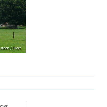
Wet open overheid (Woo)
steen / Flickr
 met