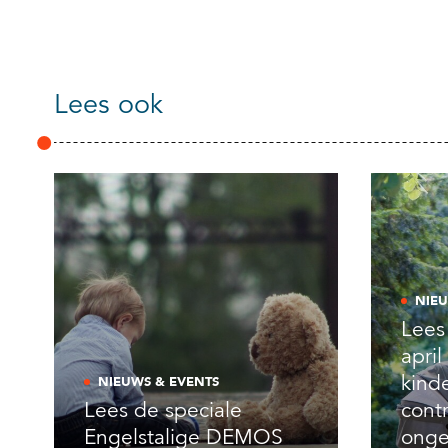
Lees ook
NIEU
Lees
apri
kinde
NIEUWS & EVENTS
Lees de speciale
cont
Engelstalige DEMOS
onge