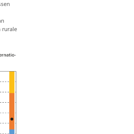
ssen
an
 rurale