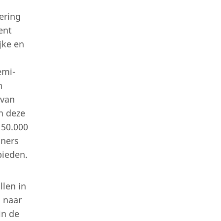
oering
ent
jke en
emi-
n
 van
n deze
 50.000
oners
bieden.
llen in
n naar
in de