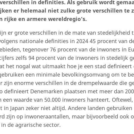
verschillen in definities. Als gebruik wordt gema
jken er helemaal niet zulke grote verschillen te z
n rijke en armere wereldregio’s.
zijn er grote verschillen in de mate van stedelijkheid
olgens nationale definities in 2024 45 procent van d
 gebieden, tegenover 76 procent van de inwoners in E
jfers zelfs 94 procent van de inwoners in stedelijk g
at het nogal wat uitmaakt hoe je een stad definieert
n gebruiken een minimale bevolkingsomvang om te b
er zijn enorme verschillen in de drempelwaarde die g
 Zo definieert Denemarken plaatsen met meer dan 200
pan een waarde van 50.000 inwoners hanteert. Oftewel,
t in Japan zeker niet altijd. Andere landen gebruiken
eerd zijn op inwoneraantallen, maar bijvoorbeeld ook 
in de agrarische sector.