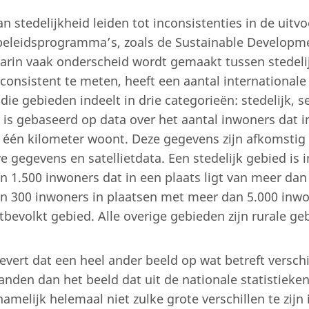
an stedelijkheid leiden tot inconsistenties in de uitv
 beleidsprogramma’s, zoals de Sustainable Developm
arin vaak onderscheid wordt gemaakt tussen stedeli
consistent te meten, heeft een aantal internationale
die gebieden indeelt in drie categorieën: stedelijk, s
g is gebaseerd op data over het aantal inwoners dat i
j één kilometer woont. Deze gegevens zijn afkomstig
 gegevens en satellietdata. Een stedelijk gebied is i
n 1.500 inwoners dat in een plaats ligt van meer dan
n 300 inwoners in plaatsen met meer dan 5.000 inw
bevolkt gebied. Alle overige gebieden zijn rurale ge
evert dat een heel ander beeld op wat betreft verschi
anden dan het beeld dat uit de nationale statistieke
namelijk helemaal niet zulke grote verschillen te zijn 