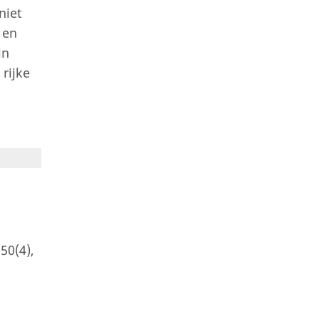
niet
 en
in
rijke
 50(4),