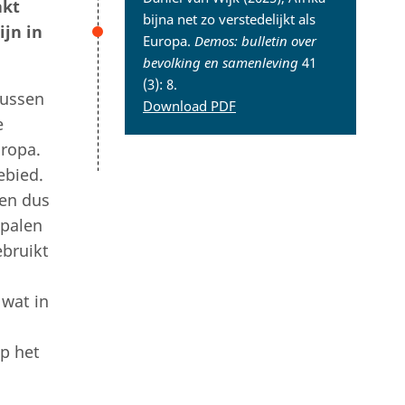
akt
bijna net zo verstedelijkt als
ijn in
Europa.
Demos: bulletin over
bevolking en samenleving
41
(3): 8.
 tussen
Download PDF
e
uropa.
ebied.
 en dus
epalen
ebruikt
 wat in
op het