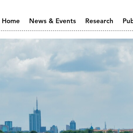
Home
News & Events
Research
Pub
Overview
Introduction
NIDI Seminar Series
Demographic Chang
the Labour Market
NIDI 50 Years
Families and Gender
Health, Ageing and M
Migration and Migra
Data Infrastructure 
Open Science