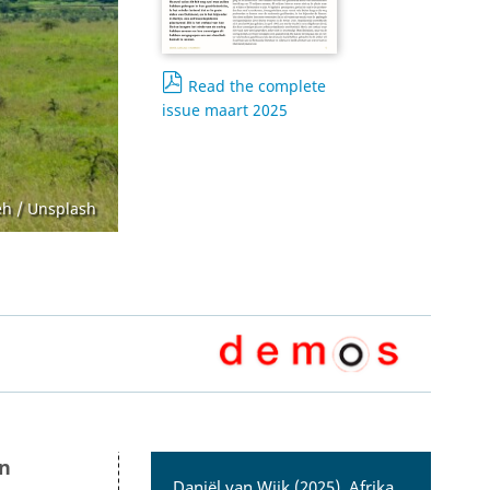
Open Government Act
Read the complete
issue maart 2025
eh / Unsplash
en
Daniël van Wijk (2025), Afrika