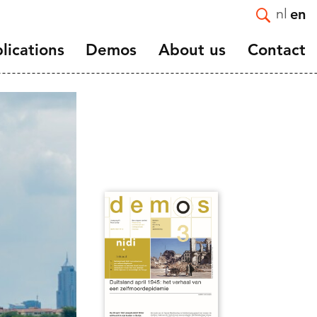
nl
en
lications
Demos
About us
Contact
Introduction
e and
Mission and Strategy
Staff
Vacancies
ortality
Affiliated and guest
nts
researchers
and
Scientific advisory board
NIDI 50 Years
NIDI-NVD master thesis
award