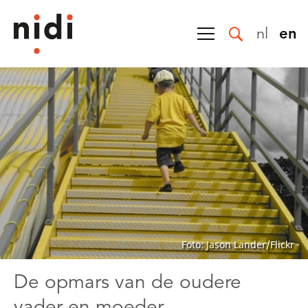
nl
en
Foto: Jason Lander/Flickr
De opmars van de oudere
vader en moeder