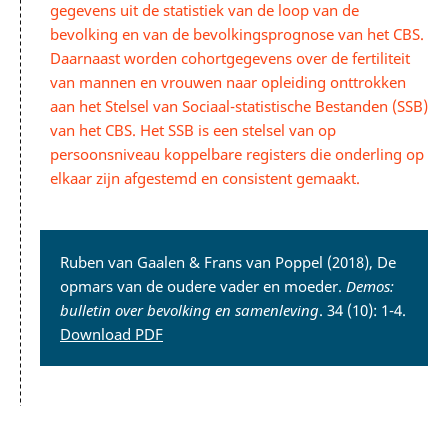
gegevens uit de statistiek van de loop van de
bevolking en van de bevolkingsprognose van het CBS.
Daarnaast worden cohortgegevens over de fertiliteit
van mannen en vrouwen naar opleiding onttrokken
aan het Stelsel van Sociaal-statistische Bestanden (SSB)
van het CBS. Het SSB is een stelsel van op
persoonsniveau koppelbare registers die onderling op
elkaar zijn afgestemd en consistent gemaakt.
Ruben van Gaalen & Frans van Poppel (2018), De
opmars van de oudere vader en moeder.
Demos:
bulletin over bevolking en samenleving
. 34 (10): 1-4.
Download PDF