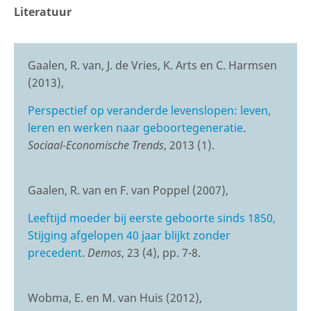
Literatuur
Gaalen, R. van, J. de Vries, K. Arts en C. Harmsen
(2013),
Perspectief op veranderde levenslopen: leven,
leren en werken naar geboortegeneratie
.
Sociaal-Economische Trends
, 2013 (1).
Gaalen, R. van en F. van Poppel (2007),
Leeftijd moeder bij eerste geboorte sinds 1850,
Stijging afgelopen 40 jaar blijkt zonder
precedent
.
Demos
, 23 (4), pp. 7-8.
Wobma, E. en M. van Huis (2012),