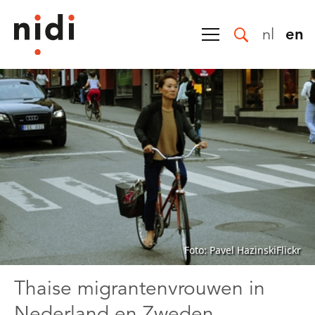
nl
en
Foto: Pavel HazinskiFlickr
Thaise migrantenvrouwen in
Nederland en Zweden