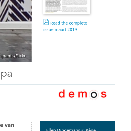
Open Government Act
Read the complete
issue maart 2019
ijnants/Flickr
opa
de van
Ellen Dingemans & Kène