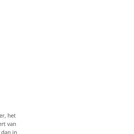
r, het
ert van
 dan in