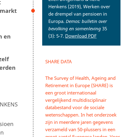
t
Henkens (2019), Werken over
dsmarkt
de drempel van pensioen in
Europa.
Demos: bulletin over
bevolking en samenleving
35
n en
(3): 5-7.
Download PDF
zelf
SHARE DATA
eerden
The Survey of Health, Ageing and
Retirement in Europe (SHARE) is
een groot internationaal
vergelijkend multidisciplinair
ENKENS
databestand voor de sociale
wetenschappen. In het onderzoek
zijn in meerdere jaren gegevens
sioen
verzameld van 50-plussers in een
en
groot aantal Europese landen. Voor