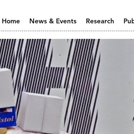
Home
News & Events
Research
Pub
Overview
Introduction
NIDI Seminar Series
Demographic Chang
the Labour Market
NIDI 50 Years
Families and Gender
Health, Ageing and M
Migration and Migra
Data Infrastructure 
Open Science