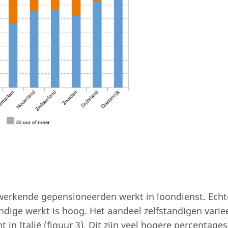
erkende gepensioneerden werkt in loondienst. Echte
ndige werkt is hoog. Het aandeel zelfstandigen varie
 in Italië (figuur 3). Dit zijn veel hogere percentages