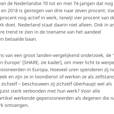
van de Nederlandse 70 tot en met 74-jarigen dat nog 
 en 2018 is gestegen van drie naar zeven procent. Va
procent nog actief in werk, terwijl vier procent van d
rk doet. Nederland staat daarin niet alleen. Ook in a
are trend te zien in de toename van het aandeel
en betaalde baan.
ens van een groot landen-vergelijkend onderzoek, de 
in Europe’ (SHARE, zie kader), om meer licht te werp
ioneerden in Europa. Hoeveel uren spenderen zij n
k en zijn ze in loondienst of werken ze als zelfstan
ichzelf – beschouwen zij zichzelf überhaupt wel als
 juist sterk verbonden met hun werk? Voor alle
t artikel werkende gepensioneerden als degenen die n
rk ontvangen.