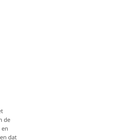
et
n de
ë en
ien dat