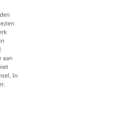
rden
gezien
erk
in
l
e aan
niet
sel. In
r.