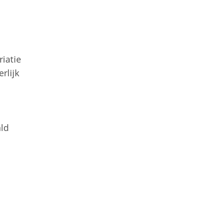
riatie
rlijk
ald