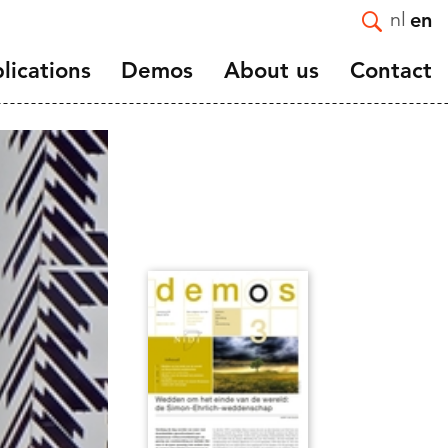
nl
en
lications
Demos
About us
Contact
Introduction
e and
Mission and Strategy
Staff
Vacancies
ortality
Affiliated and guest
nts
researchers
and
Scientific advisory board
NIDI 50 Years
NIDI-NVD master thesis
award