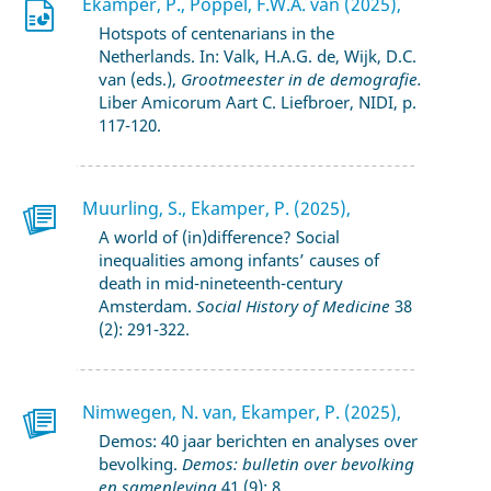
Ekamper, P., Poppel, F.W.A. van (2025),
Hotspots of centenarians in the
Netherlands. In: Valk, H.A.G. de, Wijk, D.C.
van (eds.),
Grootmeester in de demografie.
Liber Amicorum Aart C. Liefbroer, NIDI, p.
117-120.
Muurling, S., Ekamper, P. (2025),
A world of (in)difference? Social
inequalities among infants’ causes of
death in mid-nineteenth-century
Amsterdam.
Social History of Medicine
38
(2): 291-322.
Nimwegen, N. van, Ekamper, P. (2025),
Demos: 40 jaar berichten en analyses over
bevolking.
Demos: bulletin over bevolking
en samenleving
41 (9): 8.