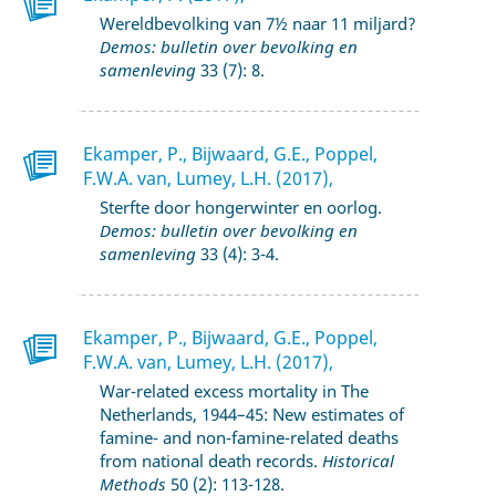
Wereldbevolking van 7½ naar 11 miljard?
Demos: bulletin over bevolking en
samenleving
33 (7): 8.
Ekamper, P., Bijwaard, G.E., Poppel,
F.W.A. van, Lumey, L.H. (2017),
Sterfte door hongerwinter en oorlog.
Demos: bulletin over bevolking en
samenleving
33 (4): 3-4.
Ekamper, P., Bijwaard, G.E., Poppel,
F.W.A. van, Lumey, L.H. (2017),
War-related excess mortality in The
Netherlands, 1944–45: New estimates of
famine- and non-famine-related deaths
from national death records.
Historical
Methods
50 (2): 113-128.