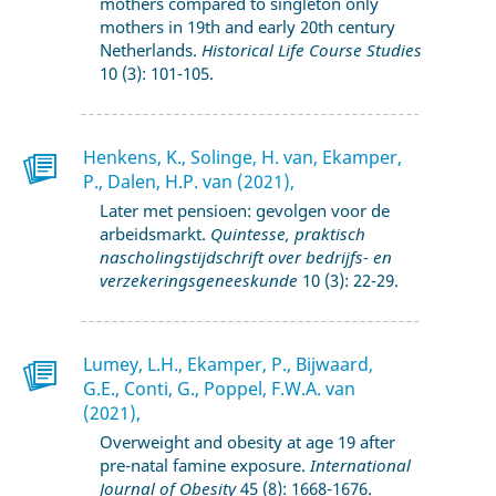
mothers compared to singleton only
mothers in 19th and early 20th century
Netherlands.
Historical Life Course Studies
10 (3): 101-105.
Henkens, K., Solinge, H. van, Ekamper,
P., Dalen, H.P. van (2021),
Later met pensioen: gevolgen voor de
arbeidsmarkt.
Quintesse, praktisch
nascholingstijdschrift over bedrijfs- en
verzekeringsgeneeskunde
10 (3): 22-29.
Lumey, L.H., Ekamper, P., Bijwaard,
G.E., Conti, G., Poppel, F.W.A. van
(2021),
Overweight and obesity at age 19 after
pre-natal famine exposure.
International
Journal of Obesity
45 (8): 1668-1676.