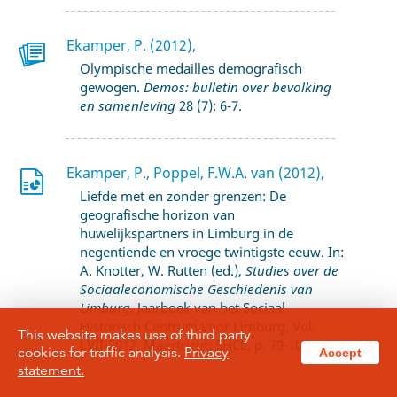
Ekamper, P. (2012),
Olympische medailles demografisch
gewogen.
Demos: bulletin over bevolking
en samenleving
28 (7): 6-7.
Ekamper, P., Poppel, F.W.A. van (2012),
Liefde met en zonder grenzen: De
geografische horizon van
huwelijkspartners in Limburg in de
negentiende en vroege twintigste eeuw. In:
A. Knotter, W. Rutten (ed.),
Studies over de
Sociaaleconomische Geschiedenis van
Limburg.
Jaarboek van het Sociaal
Historisch Centrum voor Limburg, Vol.
This website makes use of third party
LVII-2012, Maastricht: SHCL, p. 79-103.
cookies for traffic analysis.
Privacy
Accept
statement.