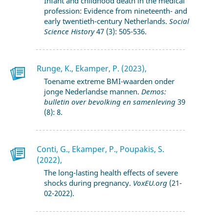
Infant and childhood death in the medical
profession: Evidence from nineteenth- and
early twentieth-century Netherlands.
Social
Science History
47 (3): 505-536.
Runge, K., Ekamper, P. (2023),
Toename extreme BMI-waarden onder
jonge Nederlandse mannen.
Demos:
bulletin over bevolking en samenleving
39
(8): 8.
Conti, G., Ekamper, P., Poupakis, S.
(2022),
The long-lasting health effects of severe
shocks during pregnancy.
VoxEU.org
(21-
02-2022).